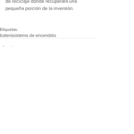
de reciclaje donde recuperará una 
pequeña porción de la inversión.
Etiquetas:
batería
sistema de encendido
Comentarios
Escribir un comentario...